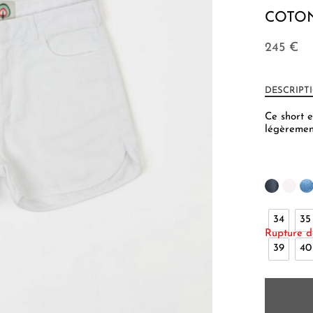
COTON
245
€
DESCRIPT
Ce short e
légèrement
34
35
Rupture d
39
40