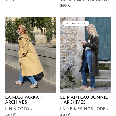
235
€
260
€
Rupture de stock
LA MAXI PARKA –
LE MANTEAU BONNIE
ARCHIVES
– ARCHIVES
LIN & COTON
LAINE MERINOS LODEN
340
€
430
€