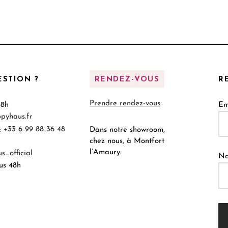
STION ?
RENDEZ-VOUS
R
Prendre rendez-vous
18h
Em
pyhaus.fr
:
+33 6 99 88 36 48
Dans notre showroom,
chez nous, à Montfort
l’Amaury.
_official
N
us 48h