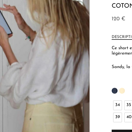
COTON
120
€
DESCRIPT
Ce short e
légèrement
Sandy, la 
34
35
39
40