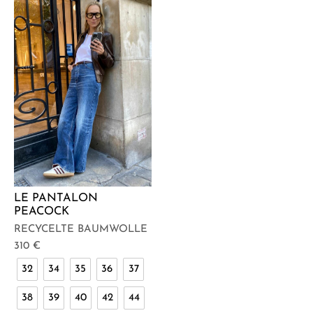
LE PANTALON
PEACOCK
RECYCELTE BAUMWOLLE
310
€
32
34
35
36
37
38
39
40
42
44