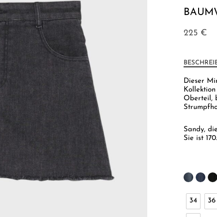
BAUM
225
€
BESCHREI
Dieser Min
Kollektion
Oberteil,
Strumpfho
Sandy, di
Sie ist 17
34
36