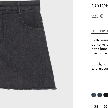
COTO
225
€
DESCRIPT
Cette mini
de notre c
petit hau
une paire 
Sandy, la
Elle mesur
34
36