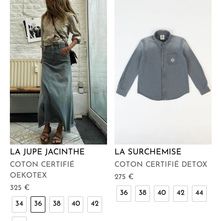
LA JUPE JACINTHE
LA SURCHEMISE
COTON CERTIFIÉ
COTON CERTIFIÉ DETOX
OEKOTEX
275
€
325
€
36
38
40
42
44
34
36
38
40
42