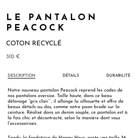
LE PANTALON
PEACOCK
COTON RECYCLÉ
310
€
DESCRIPTION
DÉTAILS
DURABILITÉ
Notre nouveau pantalon Peacock reprend les codes de
nos pantalons oversize. Taille haute, dans ce beau
délavage “gris clair” , il allonge la silhouette et offre de
beaux détails au dos, comme notre paon brodé sur la
ceinture. Réalisé dans un denim souple, ce pantalon est à
la fois chic et décontracté, selon la manière dont vous
l’accessoirisez.
Sandy, la fondatrice de Happy Haus, porte une taille 36,