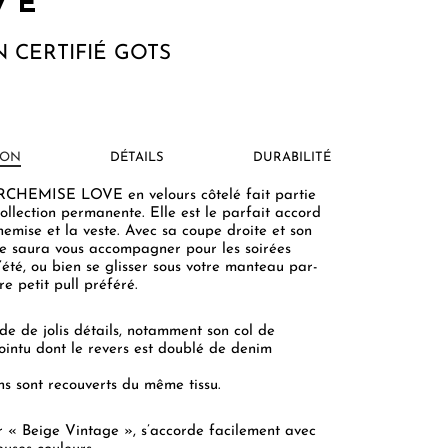
VE
 CERTIFIÉ GOTS
ION
DÉTAILS
DURABILITÉ
CHEMISE LOVE en velours côtelé fait partie
ollection permanente. Elle est le parfait accord
hemise et la veste. Avec sa coupe droite et son
elle saura vous accompagner pour les soirées
’été, ou bien se glisser sous votre manteau par-
re petit pull préféré.
de de jolis détails, notamment son col de
ointu dont le revers est doublé de denim
ns sont recouverts du même tissu.
r « Beige Vintage », s’accorde facilement avec