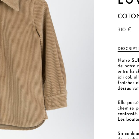
LO
COTON
310
€
DESCRIPT
Notre SUR
de notre c
entre la c
joli col, 
fraîches d
dessus vot
Elle possè
chemise p
contrasté.
Les bouto
Sa couleu