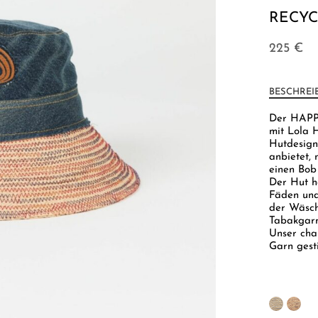
RECYC
225
€
BESCHREI
Der HAPPY
mit Lola 
Hutdesign
anbietet, 
einen Bob 
Der Hut h
Fäden und
der Wäsch
Tabakgarn 
Unser cha
Garn gesti