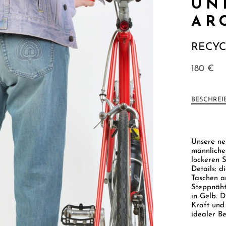
UN
AR
RECY
180
€
BESCHREI
Unsere ne
männlichen
lockeren 
Details: d
Taschen a
Steppnäht
in Gelb. 
Kraft und
idealer Be