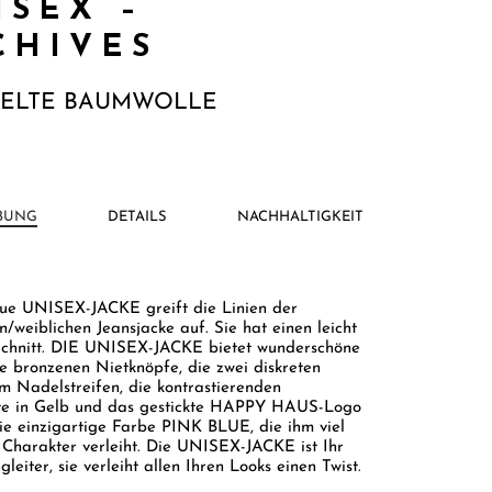
ISEX –
CHIVES
CELTE BAUMWOLLE
BUNG
DETAILS
NACHHALTIGKEIT
ue UNISEX-JACKE greift die Linien der
/weiblichen Jeansjacke auf. Sie hat einen leicht
Schnitt. DIE UNISEX-JACKE bietet wunderschöne
ie bronzenen Nietknöpfe, die zwei diskreten
m Nadelstreifen, die kontrastierenden
e in Gelb und das gestickte HAPPY HAUS-Logo
Die einzigartige Farbe PINK BLUE, die ihm viel
 Charakter verleiht. Die UNISEX-JACKE ist Ihr
gleiter, sie verleiht allen Ihren Looks einen Twist.