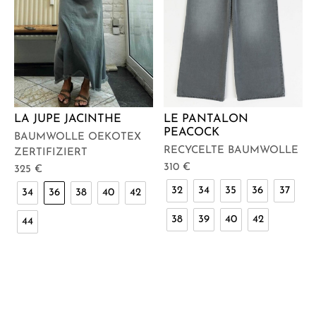
LA JUPE JACINTHE
LE PANTALON
PEACOCK
BAUMWOLLE OEKOTEX
RECYCELTE BAUMWOLLE
ZERTIFIZIERT
310
€
325
€
32
34
35
36
37
34
36
38
40
42
38
39
40
42
44