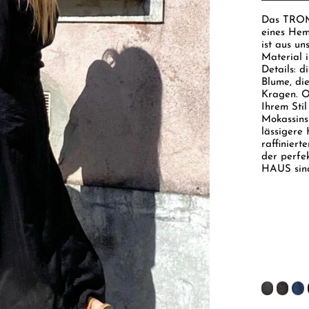
Das TROMP
eines Hemd
ist aus un
Material i
Details: d
Blume, die
Kragen. Ob
Ihrem Stil
Mokassins
lässigere
raffinier
der perfe
HAUS sind