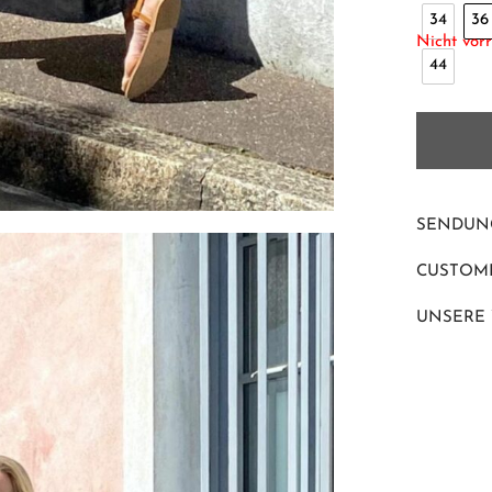
34
36
Nicht vorr
44
SENDUN
CUSTOME
UNSERE