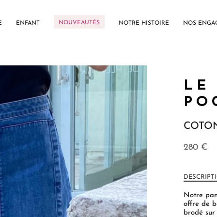
NOUVEAUTÉS
E
ENFANT
NOTRE HISTOIRE
NOS ENGA
LE
PO
COTON
280
€
DESCRIPT
Notre pan
offre de b
brodé sur 