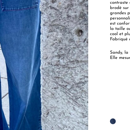
contraste
brodé sur 
grandes p
personnali
est confo
la taille 
cool et pl
Fabriqué 
Sandy, la
Elle mesu