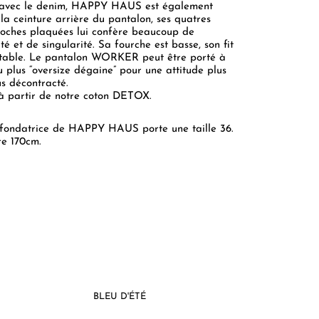
 avec le denim, HAPPY HAUS est également
la ceinture arrière du pantalon, ses quatres
oches plaquées lui confère beaucoup de
té et de singularité. Sa fourche est basse, son fit
rtable. Le pantalon WORKER peut être porté à
ou plus “oversize dégaine” pour une attitude plus
us décontracté.
à partir de notre coton DETOX.
 fondatrice de HAPPY HAUS porte une taille 36.
re 170cm.
BLEU D'ÉTÉ