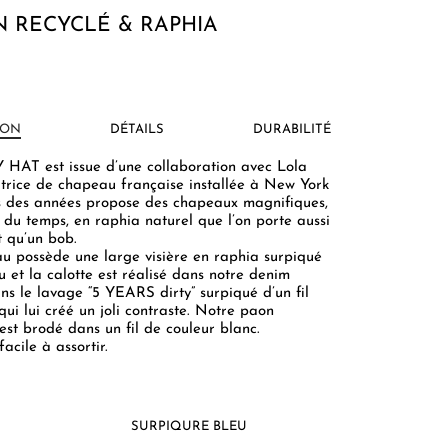
 RECYCLÉ & RAPHIA
ION
DÉTAILS
DURABILITÉ
HAT est issue d’une collaboration avec Lola
atrice de chapeau française installée à New York
s des années propose des chapeaux magnifiques,
 du temps, en raphia naturel que l’on porte aussi
t qu’un bob.
u possède une large visière en raphia surpiqué
eu et la calotte est réalisé dans notre denim
ns le lavage “5 YEARS dirty” surpiqué d’un fil
qui lui créé un joli contraste. Notre paon
est brodé dans un fil de couleur blanc.
 facile à assortir.
SURPIQURE BLEU