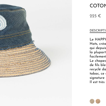
COTON
225
€
DESCRIPT
Le HAPPY 
Hats, cré
qui depui
la plupart
facilemen
Le chapea
de fils bl
recyclé da
tabac, ce 
signature 
Il est très