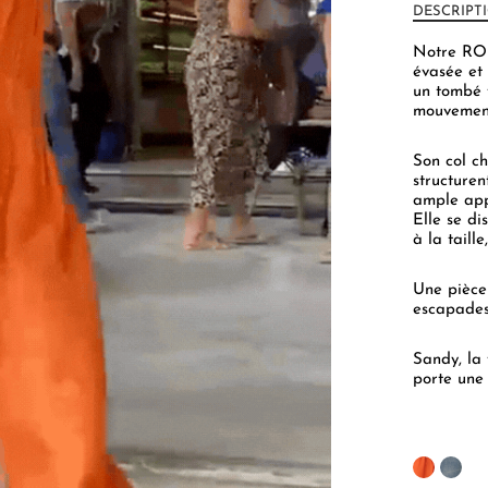
DESCRIPT
Notre RO
évasée et 
un tombé 
mouvemen
Son col c
structuren
ample app
Elle se di
à la taill
Une pièce 
escapades
Sandy, la
porte une 