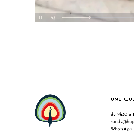
Loade
Unmute
100.0
UNE QUE
de 9h30 à 
sandy@hap
WhatsApp 