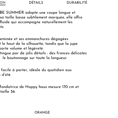
ION
DÉTAILS
DURABILITÉ
BE SUMMER adopte une coupe longue et
sa taille basse subtilement marquée, elle offre
fluide qui accompagne naturellement les
ts.
heminée et ses emmanchures dégagées
t le haut de la silhouette, tandis que la jupe
orte volume et légèreté.
stingue par de jolis détails : des fronces délicates
e, le boutonnage sur toute la longueur.
facile à porter, idéale du quotidien aux
 d’été.
 fondatrice de Happy haus mesure 170 cm et
taille 36.
ORANGE