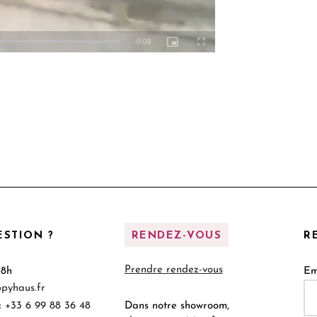
d
:
0%
STION ?
RENDEZ-VOUS
R
Prendre rendez-vous
18h
Em
pyhaus.fr
:
+33 6 99 88 36 48
Dans notre showroom,