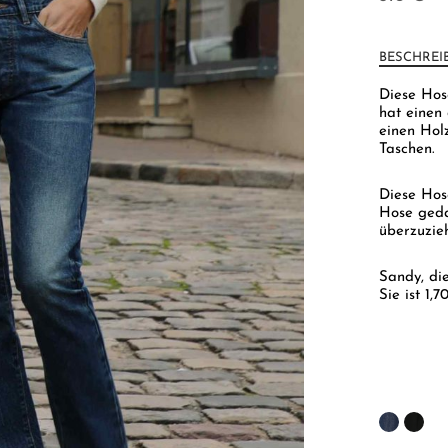
BESCHREI
Diese Hose
hat einen 
einen Hol
Taschen.
Diese Hos
Hose geda
überzuzie
Sandy, di
Sie ist 1,