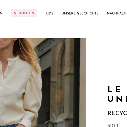
NEUHEITEN
EN
KIDS
UNSERE GESCHICHTE
NACHHALTI
LE
UN
RECY
310
€