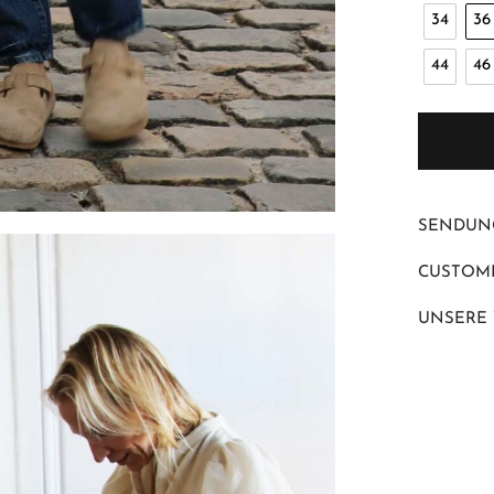
34
36
44
46
SENDUN
CUSTOME
UNSERE