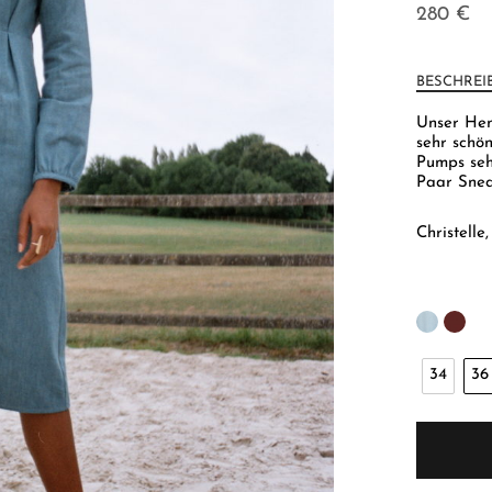
280
€
BESCHREI
Unser Hem
sehr schö
Pumps seh
Paar Sneak
Christelle
34
36