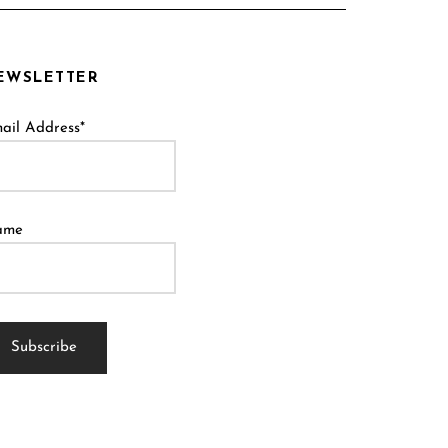
EWSLETTER
ail Address*
ame